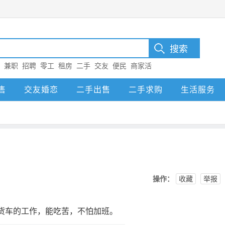
：
兼职
招聘
零工
租房
二手
交友
便民
商家活
售
交友婚恋
二手出售
二手求购
生活服务
操作：
收藏
举报
开货车的工作，能吃苦，不怕加班。