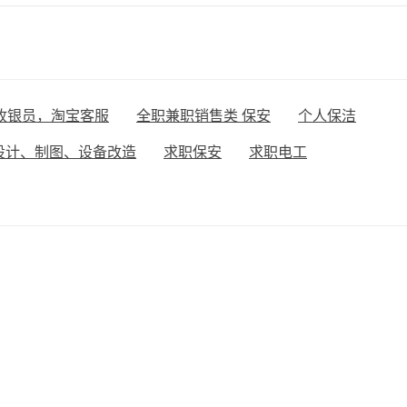
收银员，淘宝客服
全职兼职销售类 保安
个人保洁
设计、制图、设备改造
求职保安
求职电工