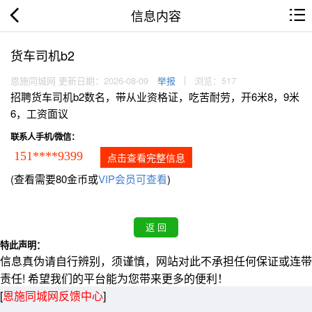
信息内容
货车司机b2
恩施同城网 更新日期：2026-08-09
举报
浏览：517
招聘货车司机b2数名，带从业资格证，吃苦耐劳，开6米8，9米
6，工资面议
联系人手机/微信：
151****9399
点击查看完整信息
(查看需要80金币或
VIP会员可查看
)
特此声明：
信息真伪请自行辨别，须谨慎，网站对此不承担任何保证或连带
责任! 希望我们的平台能为您带来更多的便利！
[
恩施同城网反馈中心
]