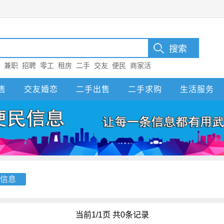
：
兼职
招聘
零工
租房
二手
交友
便民
商家活
售
交友婚恋
二手出售
二手求购
生活服务
信息
当前1/1页 共0条记录