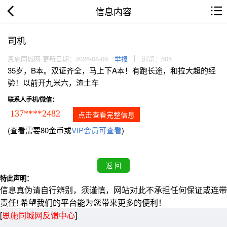
信息内容
司机
恩施同城网 更新日期：2026-08-09
举报
浏览：505
35岁，B本。双证齐全，马上下A本！有跑长途，和拉大超的经
验！以前开九米六，渣土车
联系人手机/微信：
137****2482
点击查看完整信息
(查看需要80金币或
VIP会员可查看
)
特此声明：
信息真伪请自行辨别，须谨慎，网站对此不承担任何保证或连带
责任! 希望我们的平台能为您带来更多的便利！
[
恩施同城网反馈中心
]