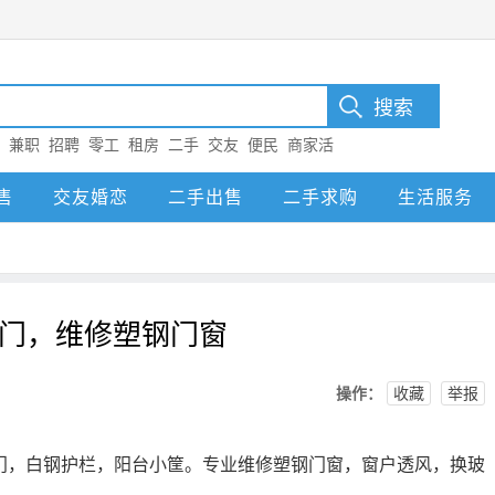
：
兼职
招聘
零工
租房
二手
交友
便民
商家活
售
交友婚恋
二手出售
二手求购
生活服务
门，维修塑钢门窗
操作：
收藏
举报
门，白钢护栏，阳台小筐。专业维修塑钢门窗，窗户透风，换玻