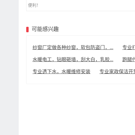
便利！
可能感兴趣
纱窗厂定做各种纱窗，软包防盗门，...
专业
水暖电工，钻眼砸墙，刮大白，乳胶...
跑腿
专业透下水，水暖维修安装
专业家政保洁开