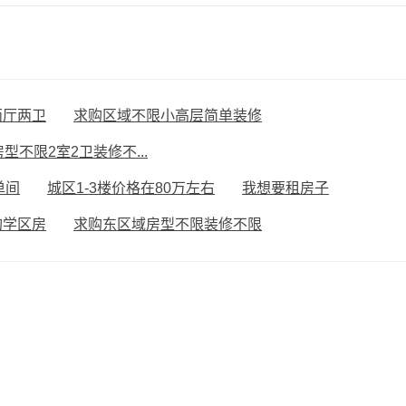
两厅两卫
求购区域不限小高层简单装修
型不限2室2卫装修不...
单间
城区1-3楼价格在80万左右
我想要租房子
购学区房
求购东区域房型不限装修不限