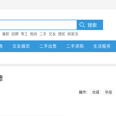
：
兼职
招聘
零工
租房
二手
交友
便民
商家活
售
交友婚恋
二手出售
二手求购
生活服务
修
操作：
收藏
举报